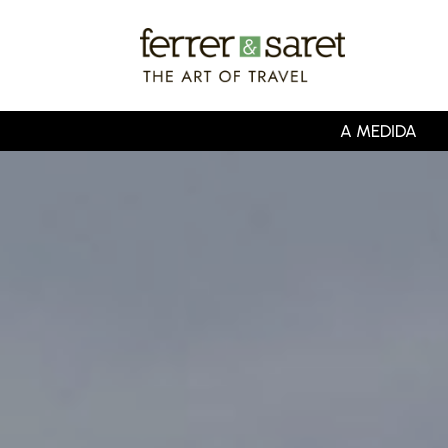
Skip
to
main
content
A MEDIDA