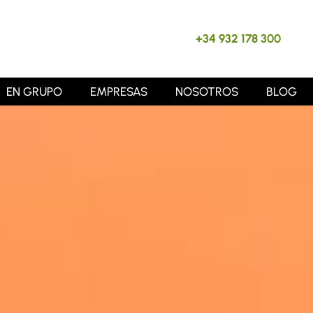
+34 932 178 300
EN GRUPO
EMPRESAS
NOSOTROS
BLOG