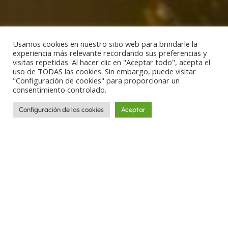
Usamos cookies en nuestro sitio web para brindarle la
experiencia más relevante recordando sus preferencias y
visitas repetidas. Al hacer clic en "Aceptar todo", acepta el
uso de TODAS las cookies. Sin embargo, puede visitar
"Configuración de cookies" para proporcionar un
consentimiento controlado.
Configuración de las cookies
Aceptar
The explorer Henry Morton Stanley
named Uganda the Pearl of Africa. And
yes, its incredible landscapes definitely
render this an adequate description. But,
with all due respect, it’s missing
something. Uganda’s wild side.