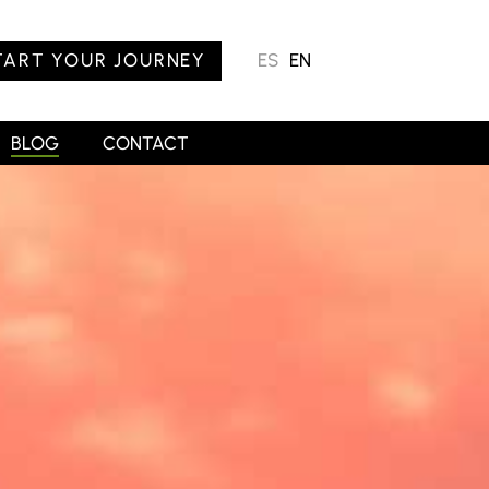
TART YOUR JOURNEY
ES
EN
BLOG
CONTACT