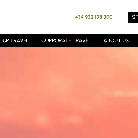
S
+34 932 178 300
OUP TRAVEL
CORPORATE TRAVEL
ABOUT US