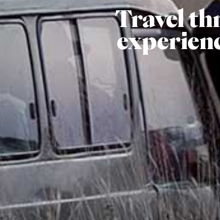
Travel th
experien