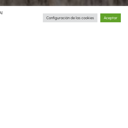
Al
Configuración de las cookies
Aceptar
ugh the stories of the trips
Destinations
Africa
Arctic and Antarctica
Asia
Europa