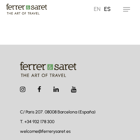
Skip
EN
ES
Menu
to
main
content
C/ Paris 207. 08008
Barcelona (España)
T.
+34 932 178 300
welcome@ferrerysaret.es