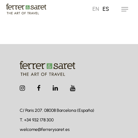
Skip
EN
ES
Menu
to
main
content
C/ Paris 207. 08008
Barcelona (España)
T.
+34 932 178 300
welcome@ferrerysaret.es