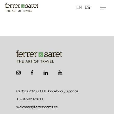
Skip
EN
ES
Menu
to
main
content
C/ Paris 207. 08008
Barcelona (España)
T.
+34 932 178 300
welcome@ferrerysaret.es