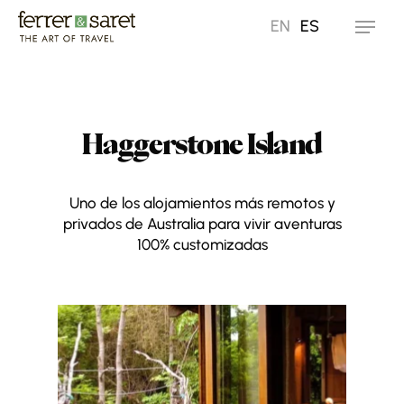
Skip
EN
ES
Menu
to
main
content
Haggerstone Island
Uno de los alojamientos más remotos y
privados de Australia para vivir aventuras
100% customizadas