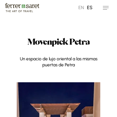
Skip
EN
ES
Menu
to
main
content
Movenpick Petra
Un espacio de lujo oriental a las mismas
puertas de Petra