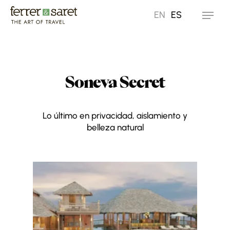
Skip
EN
ES
Menu
to
main
content
Soneva Secret
Lo último en privacidad, aislamiento y
belleza natural