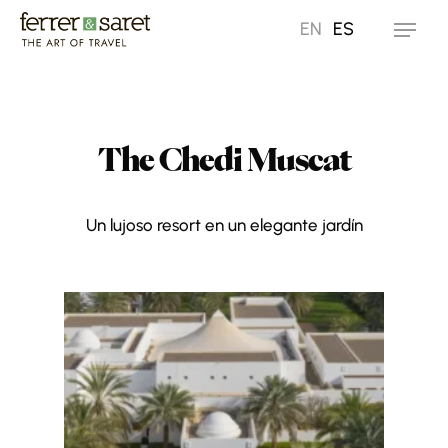
Skip
EN
ES
Menu
to
main
content
The Chedi Muscat
Un lujoso resort en un elegante jardín