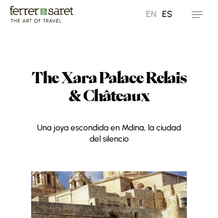
Skip
EN
ES
Menu
to
main
content
The Xara Palace Relais
& Châteaux
Una joya escondida en Mdina, la ciudad
del silencio