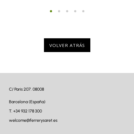
VOLVER ATRÁS
C/ Paris 207. 08008
Barcelona (España)
T.
+34 932 178 300
welcome@ferrerysaret.es