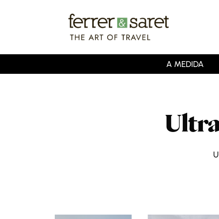
Skip
to
main
content
A MEDIDA
Ultr
U