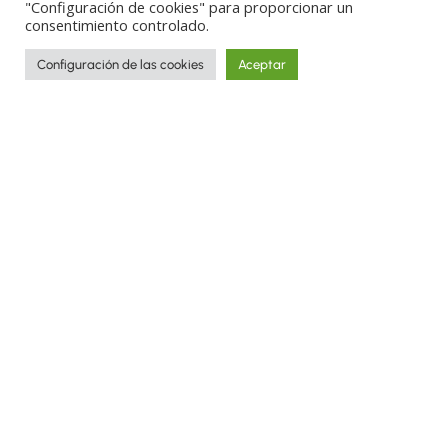
"Configuración de cookies" para proporcionar un
consentimiento controlado.
Configuración de las cookies
Aceptar
¿Por qué viajar con
nosotros?
Somos curiosos, auténticos travelers. Nos
estimula el deseo de descubrir destinos
insólitos y exclusivos.
Como buenos
artesanos, creamos a mano el
viaje que
siempre imaginaste
para transformarlo,
detalle a detalle, en una experiencia única
e inolvidable.