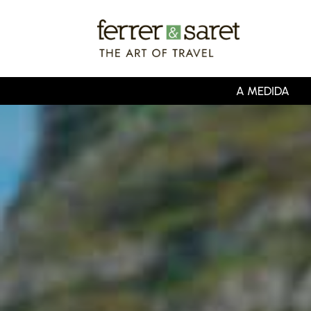
Skip
to
main
content
A MEDIDA