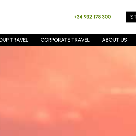
S
+34 932 178 300
OUP TRAVEL
CORPORATE TRAVEL
ABOUT US