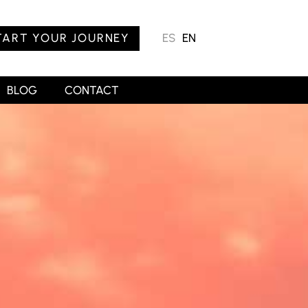
TART YOUR JOURNEY
ES
EN
BLOG
CONTACT