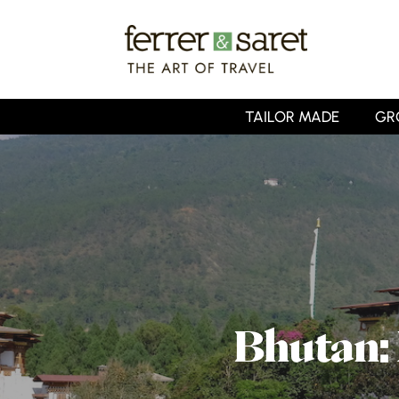
Skip
to
main
content
TAILOR MADE
GR
Bhutan: 