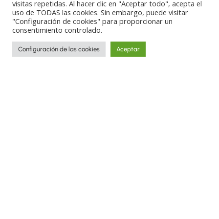
visitas repetidas. Al hacer clic en "Aceptar todo", acepta el
uso de TODAS las cookies. Sin embargo, puede visitar
"Configuración de cookies" para proporcionar un
consentimiento controlado.
Configuración de las cookies
Aceptar
The day has 24 hours. You’ll have the
feeling that you need more. You need
time to slowly taste what Vietnam puts in
front of you.
Walking along rice fields? Take your time.
Contemplating the deltas of the Mekong
and Red rivers? You’ll want to stay a few
more hours.