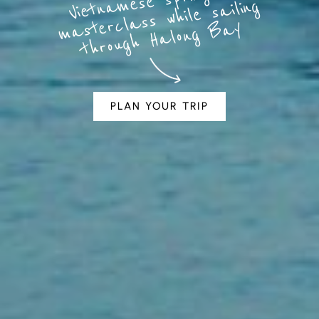
mese spring roll
a
ailing
ay
PLAN YOUR TRIP