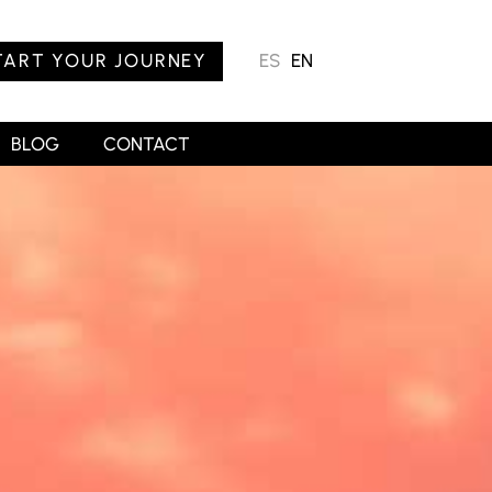
TART YOUR JOURNEY
ES
EN
BLOG
CONTACT