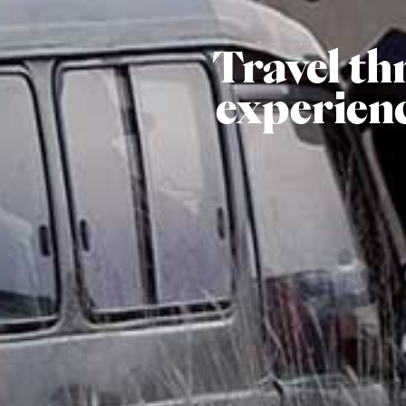
Travel th
experien