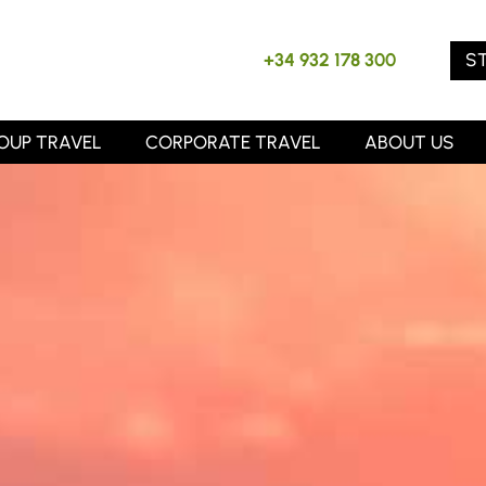
S
+34 932 178 300
OUP TRAVEL
CORPORATE TRAVEL
ABOUT US