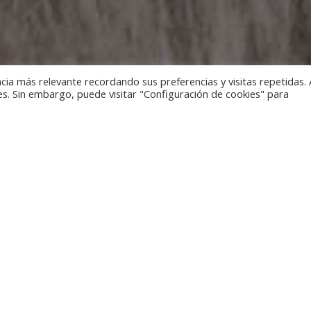
cia más relevante recordando sus preferencias y visitas repetidas. 
es. Sin embargo, puede visitar "Configuración de cookies" para
rners of the planet and discover cultures and traditions thro
made by our artisans.
hivos - Ferrer y Saret