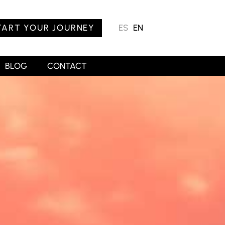
TART YOUR JOURNEY
ES
EN
BLOG
CONTACT