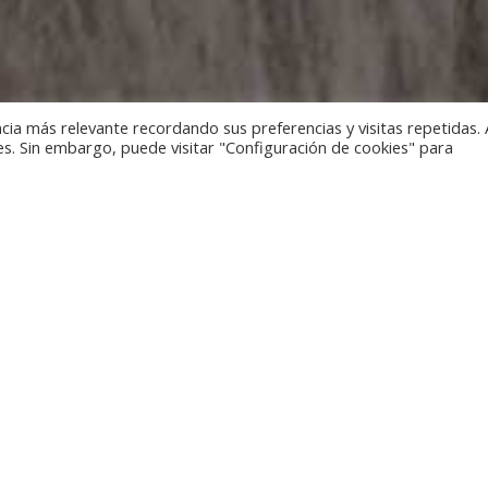
cia más relevante recordando sus preferencias y visitas repetidas. 
es. Sin embargo, puede visitar "Configuración de cookies" para
rners of the planet and discover cultures and traditions thro
made by our artisans.
 - Ferrer y Saret