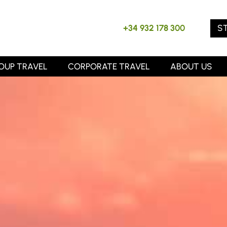
S
+34 932 178 300
OUP TRAVEL
CORPORATE TRAVEL
ABOUT US