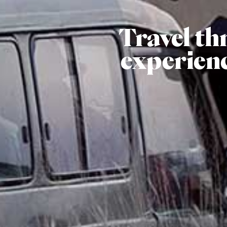
Travel th
experien