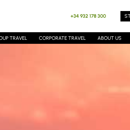
S
+34 932 178 300
OUP TRAVEL
CORPORATE TRAVEL
ABOUT US