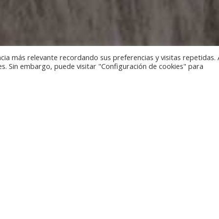
cia más relevante recordando sus preferencias y visitas repetidas. 
es. Sin embargo, puede visitar "Configuración de cookies" para
rners of the planet and discover cultures and traditions thro
made by our artisans.
Ferrer y Saret