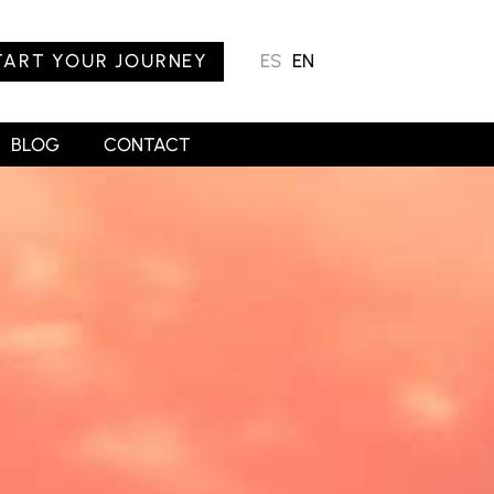
TART YOUR JOURNEY
ES
EN
BLOG
CONTACT