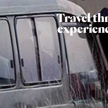
Travel th
experien