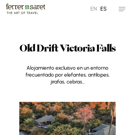
Skip
EN
ES
Menu
to
main
content
Old Drift Victoria Falls
Alojamiento excluisvo en un entorno
frecuentado por elefantes, antílopes,
jirafas, cebras…