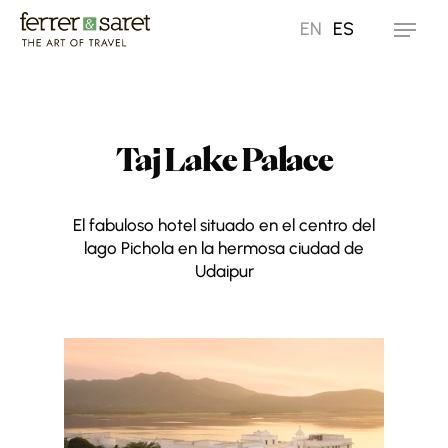
Skip
EN
ES
Menu
to
main
content
Taj Lake Palace
El fabuloso hotel situado en el centro del
lago Pichola en la hermosa ciudad de
Udaipur