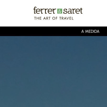
Skip
to
main
content
A MEDIDA