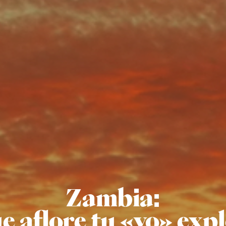
Zambia:
ue aflore tu «yo» exp