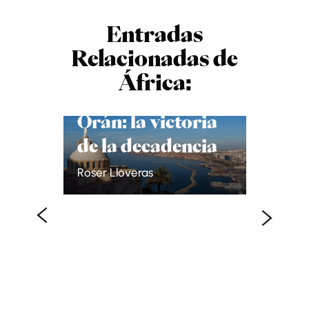
Entradas
Relacionadas de
África:
Orán: la victoria
de la decadencia
A la 
Roser Lloveras
la ese
Áfric
Jordi Ferr