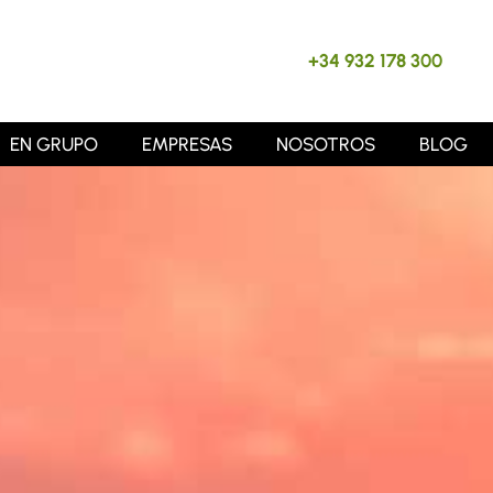
+34 932 178 300
EN GRUPO
EMPRESAS
NOSOTROS
BLOG