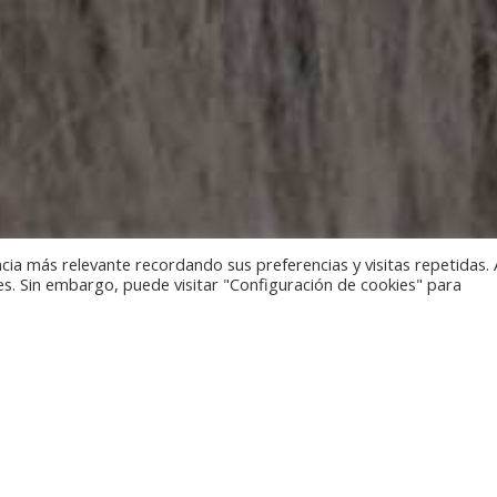
cia más relevante recordando sus preferencias y visitas repetidas. 
es. Sin embargo, puede visitar "Configuración de cookies" para
increíbles del planeta y descubre culturas y tradiciones a trav
viajes realizados por nuestros artesanos.