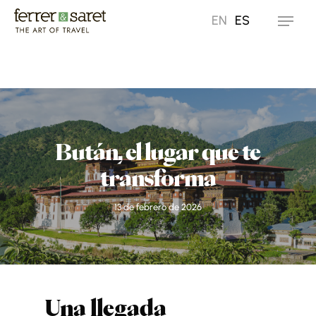
Skip
EN
ES
Menu
to
main
content
Bután, el lugar que te
transforma
13 de febrero de 2026
Una llegada