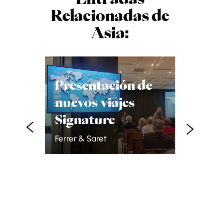
Relacionadas de
Asia:
Yunna
Presentación de
autén
nuevos viajes
Jordi Ferr
hielo
Signature
e
Ferrer & Saret