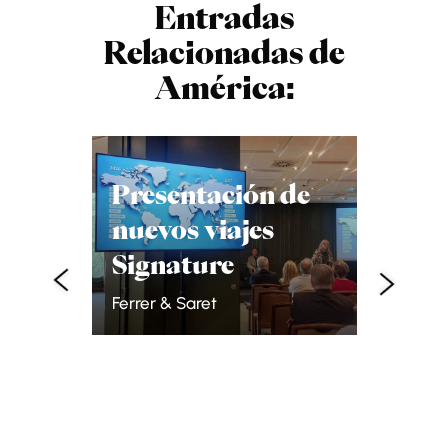
Entradas
Relacionadas de
América:
Lençó
Maran
Presentación de
tesor
nuevos viajes
guar
Signature
Brasi
como
Ferrer & Saret
Rafa B.