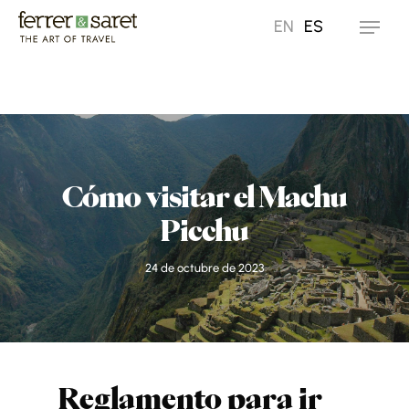
Skip
EN
ES
Menu
to
main
content
Cómo visitar el Machu
Picchu
24 de octubre de 2023
Reglamento para ir