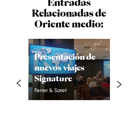
Entradas
Relacionadas de
Oriente medio:
Göbek
secre
guard
Presentación de
prehi
nuevos viajes
Rafa B.
un
Signature
Ferrer & Saret