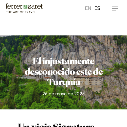
Skip
EN
ES
Menu
to
main
content
El injustamente
desconocido este de
Turquía
26 de mayo de 2025
Un viaje Signature