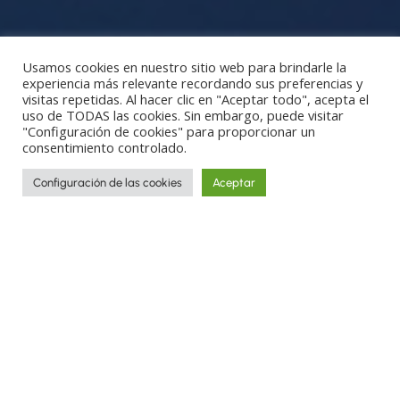
Usamos cookies en nuestro sitio web para brindarle la
experiencia más relevante recordando sus preferencias y
visitas repetidas. Al hacer clic en "Aceptar todo", acepta el
uso de TODAS las cookies. Sin embargo, puede visitar
"Configuración de cookies" para proporcionar un
consentimiento controlado.
Configuración de las cookies
Aceptar
Entre lo sagrado, lo mundano y lo
vanguardista. Japón es auténtico el
ejemplo del lugar único, el lugar
irrepetible, el lugar al que has de ir e,
irremediablemente, volver.